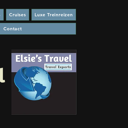
s
Cruises
Luxe Treinreizen
Contact
l