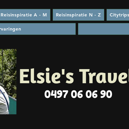
Reisinspiratie A - M
Reisinspiratie N - Z
Citytrip
rvaringen
Elsie's Trave
0497 06 06 90