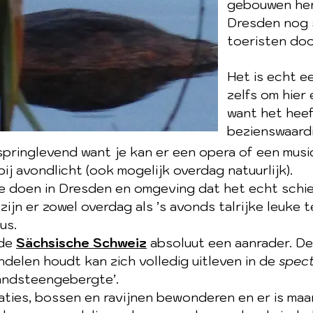
gebouwen her
Dresden nog s
toeristen door
Het is echt e
zelfs om hier
want het heef
bezienswaard
springlevend want je kan er een opera of een musi
j avondlicht (ook mogelijk overdag natuurlijk).
te doen in Dresden en omgeving dat het echt schie
zijn er zowel overdag als ’s avonds talrijke leuke 
us.
 de
Sächsische Schweiz
absoluut een aanrader.
De
delen houdt kan zich volledig uitleven in de
spect
andsteengebergte’.
aties, bossen en ravijnen bewonderen en er is maar