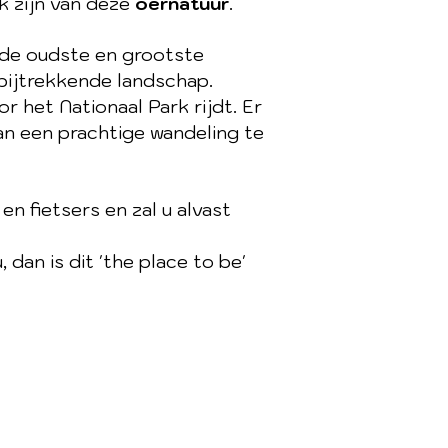
k zijn van deze
oernatuur
.
 de oudste en grootste
rbijtrekkende landschap.
r het Nationaal Park rijdt. Er
aan een prachtige wandeling te
n fietsers en zal u alvast
an is dit 'the place to be'