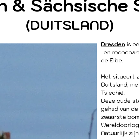
n & Sächsische 
(DUITSLAND)
Dresden
is e
-en rococoarc
de Elbe.
Het situeert 
Duitsland, ni
Tsjechië.
Deze oude sta
gehad van de
zwaarste bo
Wereldoorlog
Natuurlijk zi