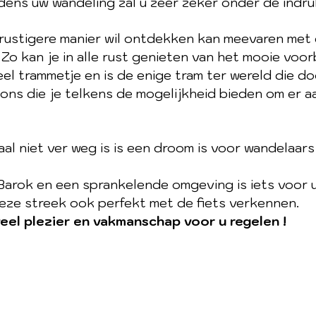
jdens uw wandeling zal u zeer zeker onder de indru
 rustigere manier wil ontdekken kan meevaren met
 Zo kan je in alle rust genieten van het mooie voo
el trammetje en is de enige tram ter wereld die doo
tions die je telkens de mogelijkheid bieden om er 
 niet ver weg is is een droom is voor wandelaars e
ok en een sprankelende omgeving is iets voor u, d
eze streek ook perfekt met de fiets verkennen.
veel plezier en vakmanschap voor u regelen !