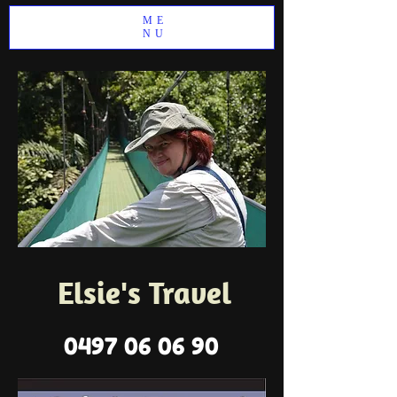
ME
NU
Elsie's Travel
0497 06 06 90