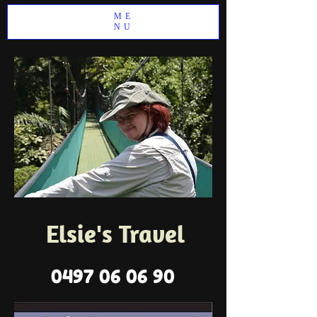
ME
NU
Elsie's Travel
0497 06 06 90