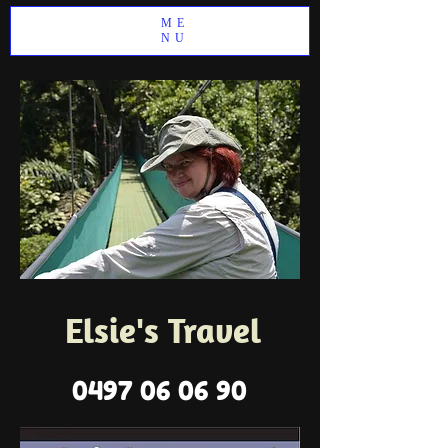
ME
NU
Elsie's Travel
0497 06 06 90